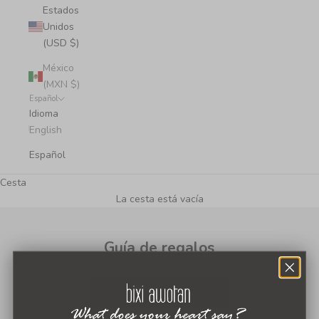
Estados
Unidos
(USD $)
México
(MXN $)
Español
Idioma
English
Español
Cesta
La cesta está vacía
Guía de regalos
Este blog está vacío
VOLVER A INICIO