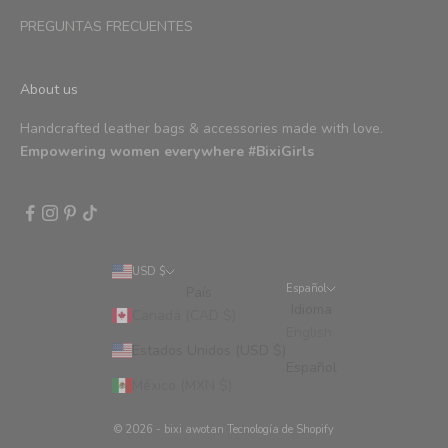
PREGUNTAS FRECUENTES
About us
Handcrafted leather bags & accessories made with love.
Empowering women everywhere #BixiGirls
USD $
Español
País
Idioma
Canadá (CAD $)
English
Estados Unidos (USD $)
Español
México (MXN $)
© 2026 - bixi awotan
Tecnología de Shopify