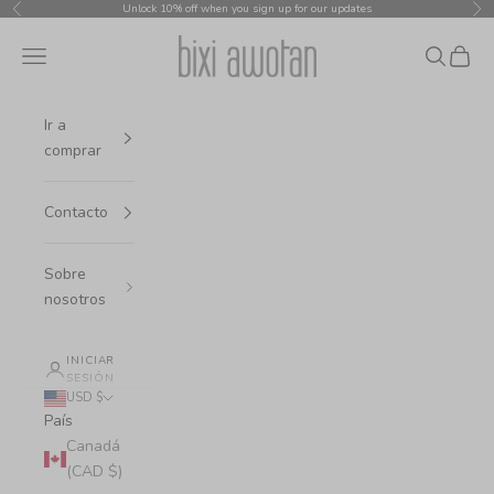
Ir al contenido
Unlock 10% off when you sign up for our updates
Anterior
Sig
bixi awotan
Menú
Buscar
Cesta
Ir a
comprar
Contacto
Sobre
nosotros
INICIAR
SESIÓN
USD $
País
Canadá
(CAD $)