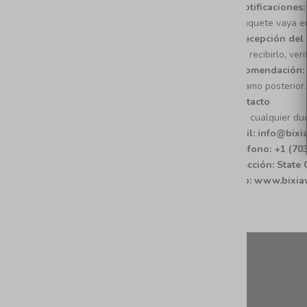
Notificaciones
paquete vaya e
Recepción del
Al recibirlo, ve
Recomendación:
reclamo posterior.
Contacto
Para cualquier du
Email: info@bix
Teléfono: +1 (70
Dirección: State
Web: www.bixia
Newsletter