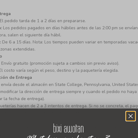
trega
El pedido tarda de 1 a 2 días en prepararse.
a:
Los pedidos pagados en días hábiles antes de las 2:00 pm se envían
a, salen el siguiente día hábil.
:
De 6 a 15 días. Nota: Los tiempos pueden variar en temporadas vaca
zonas extendidas.
o
Envío gratuito (promoción sujeta a cambios sin previo aviso).
l costo varía según el peso, destino y la paquetería elegida.
ción de Entrega
 envía desde el almacén en State College, Pennsylvania, United State
odificar la dirección de entrega siempre y cuando el pedido no haya
ar la fecha de entrega).
ueterías hacen de 2 a 3 intentos de entrega. Si no se concreta, el paq
nte deberá pagar un nuevo envío para reenviarlo.
o
elecciona la mejor opción según el producto y dirección (USPS, UPS, F
).