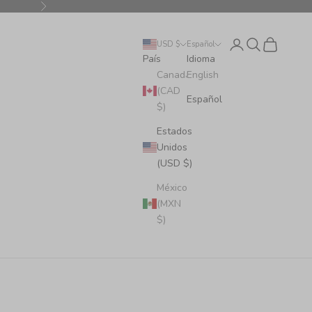
Siguiente
Iniciar sesión
Buscar
Cesta
USD $
Español
País
Idioma
Canadá
English
(CAD
Español
$)
Estados
Unidos
(USD $)
México
(MXN
$)