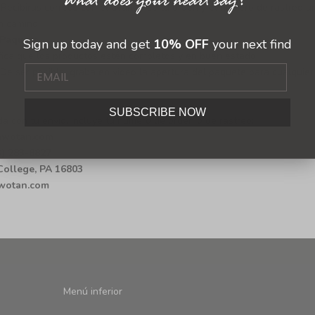
:
Recibirás correos con el avance de tu orden y el número de rastreo u
n camino.
 Paquete
Sign up today and get
10% OFF
your next find
rifica que los productos estén completos y en buen estado.
De ser posible, graba en video la apertura del paquete para cualquier
SUBSCRIBE NOW
da con tu envío, incluye tu número de orden o de rastreo:
iawotan.com
3) 283-8827
 College, PA 16803
wotan.com
Menú inferior