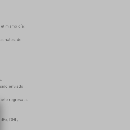
 el mismo día;
cionales, de
s.
 sido enviado
uete regresa al
edEx, DHL,