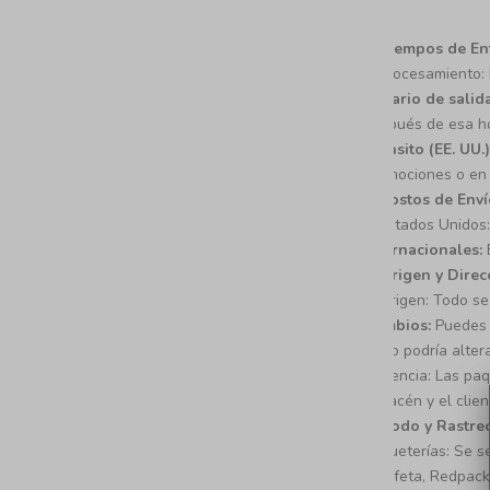
Estados
Unidos
Tiempos de En
(USD $)
Procesamiento: 
Horario de salid
México
después de esa hor
(MXN
Tránsito (EE. UU.)
$)
promociones o en 
Costos de Enví
Estados Unidos: 
Internacionales:
E
Origen y Direc
Origen: Todo se
Cambios:
Puedes m
(esto podría alter
Ausencia: Las paq
almacén y el clie
Método y Rastre
Paqueterías: Se s
Estafeta, Redpack