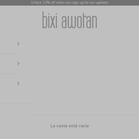
Unlock 10% off when you sign up for our updates
bixi awotan
La cesta está vacía