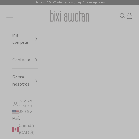
Ir al contenido
Unlock 10% off when you sign up for our updates
Anterior
Sig
bixi awotan
Menú
Buscar
Cesta
Ir a
comprar
Contacto
Sobre
nosotros
INICIAR
SESIÓN
USD $
País
Canadá
(CAD $)