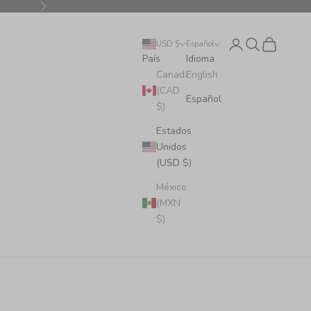
Siguiente
Iniciar sesión
Buscar
Cesta
USD $
Español
País
Idioma
Canadá
English
(CAD
Español
$)
Estados
Unidos
(USD $)
México
(MXN
$)