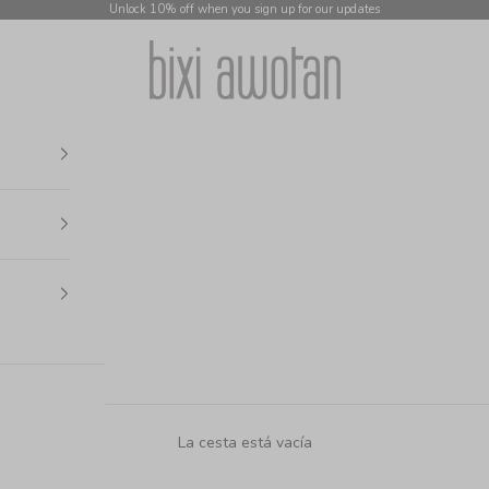
Unlock 10% off when you sign up for our updates
bixi awotan
La cesta está vacía