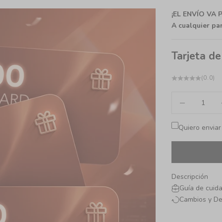
¡EL ENVÍO VA
A cualquier pa
Tarjeta de
(0.0)
Reducir cantida
Au
Quiero enviar
Descripción
Guía de cuid
Cambios y De