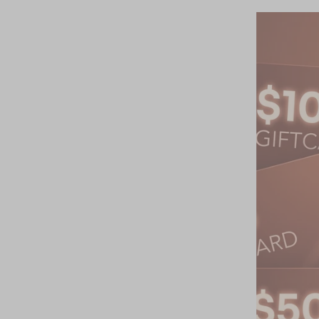
Estados
Unidos
(USD $)
México
(MXN
$)