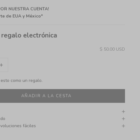
 POR NUESTRA CUENTA!
rte de EUA y México*
 regalo electrónica
Precio de oferta
$ 50.00 USD
d
mentar cantidad
 esto como un regalo.
AÑADIR A LA CESTA
ado
voluciones fáciles