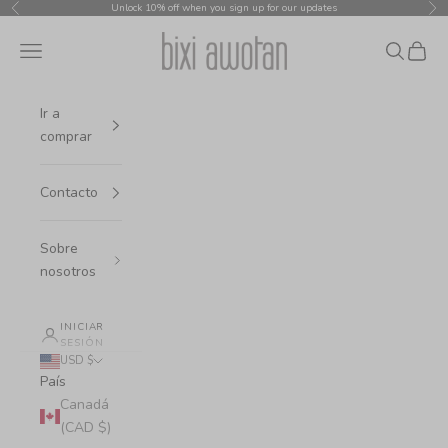
Ir al contenido
Unlock 10% off when you sign up for our updates
Anterior
Sig
bixi awotan
Menú
Buscar
Cesta
Ir a
comprar
Contacto
Sobre
nosotros
INICIAR
SESIÓN
USD $
País
Canadá
(CAD $)