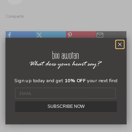
Compartir
Dejar un comentario
Este sitio está protegido por hCaptcha y se aplican
la Política
Sign up today and get
10% OFF
your next find
de privacidad de hCaptcha
y los
Términos del servicio.
SUBSCRIBE NOW