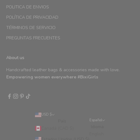
POLITICA DE ENVIOS
POLÍTICA DE PRIVACIDAD
TÉRMINOS DE SERVICIO
PREGUNTAS FRECUENTES
About us
Handcrafted leather bags & accessories made with love.
Empowering women everywhere #BixiGirls
USD $
Español
País
Idioma
Canadá (CAD $)
English
Estados Unidos (USD $)