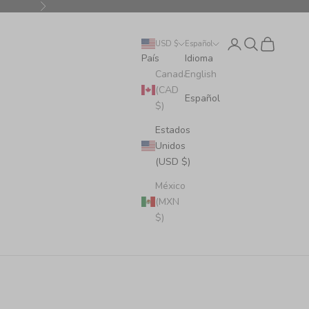
Siguiente
Iniciar sesión
Buscar
Cesta
USD $
Español
País
Idioma
Canadá
English
(CAD
Español
$)
Estados
Unidos
(USD $)
México
(MXN
$)