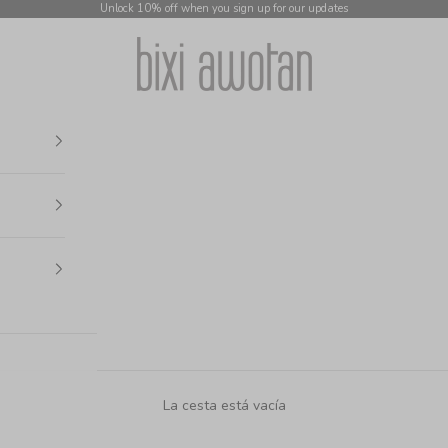
Unlock 10% off when you sign up for our updates
bixi awotan
La cesta está vacía