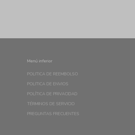
 Bolsa bombonera o bucket de piel
Precio de oferta
$ 309.00 USD
Menú inferior
POLITICA DE REEMBOLSO
POLITICA DE ENVIOS
POLÍTICA DE PRIVACIDAD
TÉRMINOS DE SERVICIO
PREGUNTAS FRECUENTES