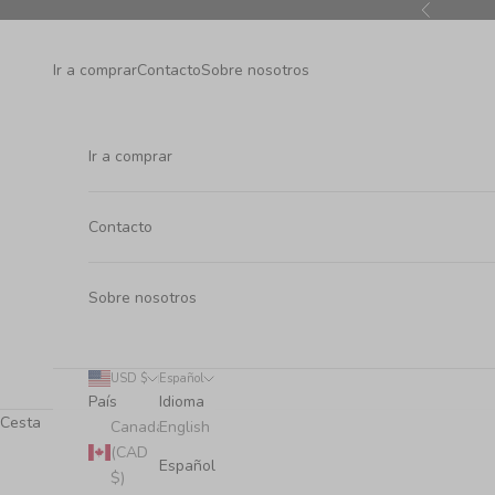
Ir al contenido
Anterior
Ir a comprar
Contacto
Sobre nosotros
Ir a comprar
Contacto
Sobre nosotros
USD $
Español
País
Idioma
Cesta
Canadá
English
(CAD
Español
$)