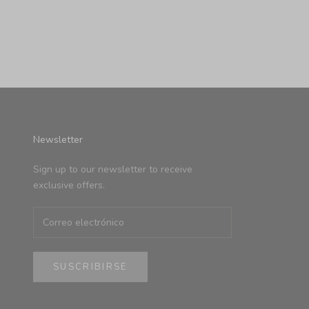
Joce Negro - Bolsa bombonera o bucket de piel
Joce Taupe -
Precio de oferta
$ 309.00 USD
Newsletter
Sign up to our newsletter to receive
exclusive offers.
SUSCRIBIRSE