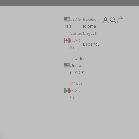
Siguiente
Iniciar sesión
Buscar
Cesta
USD $
Español
País
Idioma
Canadá
English
(CAD
Español
$)
Estados
Unidos
(USD $)
México
(MXN
$)