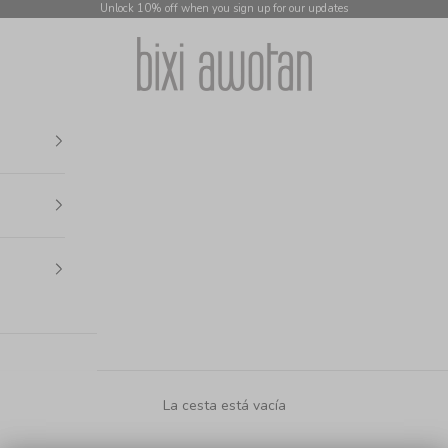
Unlock 10% off when you sign up for our updates
bixi awotan
La cesta está vacía