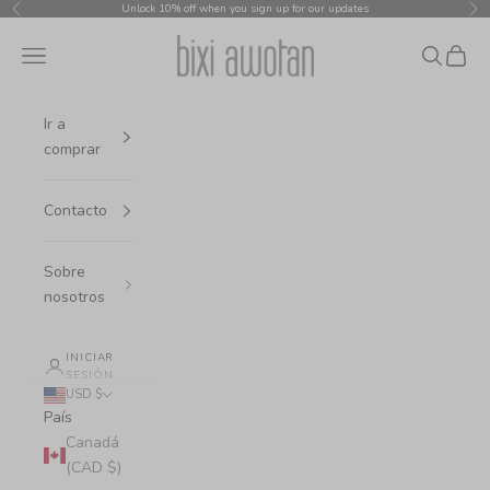
Ir al contenido
Unlock 10% off when you sign up for our updates
Anterior
Sig
bixi awotan
Menú
Buscar
Cesta
Ir a
comprar
Contacto
Sobre
nosotros
INICIAR
SESIÓN
USD $
País
Canadá
(CAD $)