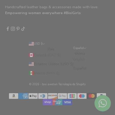
Handcrafted leather bags & accessories made with love.
Empowering women everywhere #BixiGirls
USD $
Español
País
Idioma
Canadá (CAD $)
English
Estados Unidos (USD $)
Español
México (MXN $)
© 2026 - bixi awotan
Tecnología de Shopify