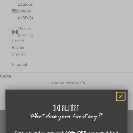
Estados
Unidos
(USD $)
México
(MXN $)
Español
Idioma
English
Español
Cesta
La cesta está vacía
Newsletter
Sign up today and get
10% OFF
your next find