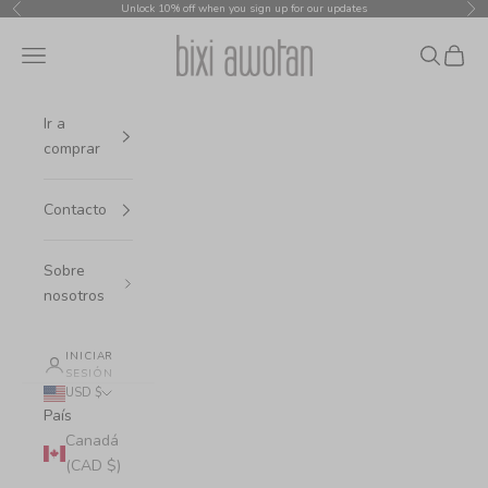
Ir al contenido
Unlock 10% off when you sign up for our updates
Anterior
Sig
bixi awotan
Menú
Buscar
Cesta
Ir a
comprar
Contacto
Sobre
nosotros
INICIAR
SESIÓN
USD $
País
Canadá
(CAD $)