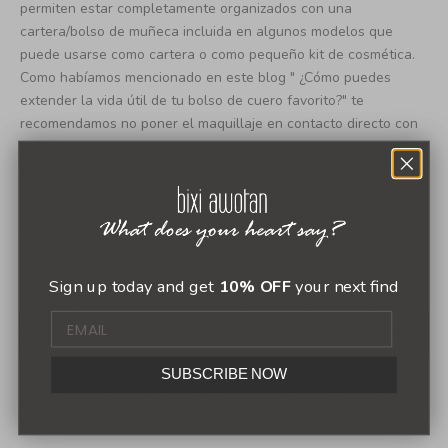
permiten estar completamente organizados con una
cartera/bolso de muñeca
incluida en algunos modelos
que
puede usarse como cartera o como pequeño kit de cosmética.
Como
habíamos mencionado en este blog
"
¿Cómo puedes
extender la vida útil de tu bolso de cuero favorito?"
te
recomendamos no poner el maquillaje en contacto directo con
tu bolso de piel para evitar manchas.
Para esos días relajados, nuestros bolsos de hombro son el
compañero perfecto.
Como extensión de nuestra línea de bandoleras, la bandolera
bixi awotan tiene dos asas y se lleva sin bandolera. A las
mujeres que prefieren un bolso de hombro les gusta la
Sign up today and get
10% OFF
your next find
comodidad de un deslizamiento rápido sobre el hombro o el
antebrazo que proporciona un fácil acceso a lo que hay dentro.
¡Estas bolsas hechas a mano son preciosas! Escribiendo esto
ahora, no puedo evitar recordar nuestra hermosa bolsa Tulum
SUBSCRIBE NOW
que se ve deslumbrante sin importar cómo se use. Tu
bandolera bixi awotan es el bolso perfecto para llevar a tomar
un café con amigos.