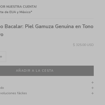
 POR NUESTRA CUENTA!
rte de EUA y México*
o Bacalar: Piel Gamuza Genuina en Tono
vo
Precio de oferta
$ 325.00 USD
d
mentar cantidad
AÑADIR A LA CESTA
ado
voluciones fáciles