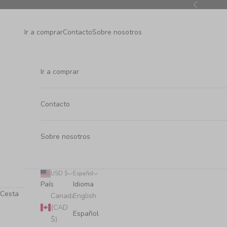
Ir al contenido
Anterior
Ir a comprar
Contacto
Sobre nosotros
Ir a comprar
Contacto
Sobre nosotros
USD $
Español
País
Idioma
Cesta
Canadá
English
(CAD
Español
$)