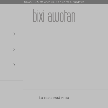
Unlock 10% off when you sign up for our updates
bixi awotan
La cesta está vacía