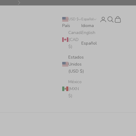
Siguiente
Iniciar sesión
Buscar
Cesta
USD $
Español
País
Idioma
Canadá
English
(CAD
Español
$)
Estados
Unidos
(USD $)
México
(MXN
$)