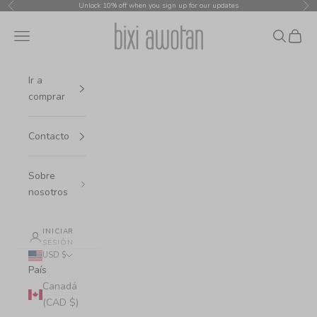
Ir al contenido
Unlock 10% off when you sign up for our updates
Anterior
Sig
bixi awotan
Menú
Buscar
Cesta
Ir a
comprar
Contacto
Sobre
nosotros
INICIAR
SESIÓN
USD $
País
Canadá
(CAD $)