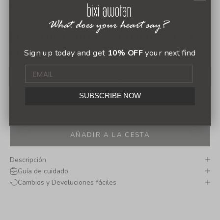
A cualquier parte de EUA y México*
Flash 18K Gold Plated Lightning Bolt
Sign up today and get
10% OFF
your next find
Stud Earrings
(0.0)
Precio de oferta
$ 20.00 USD
SUBSCRIBE NOW
Reducir cantidad
Aumentar cantidad
AÑADIR A LA CESTA
Descripción
Guía de cuidado
Cambios y Devoluciones fáciles