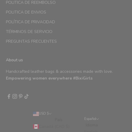
POLITICA DE REEMBOLSO
POLITICA DE ENVIOS
POLÍTICA DE PRIVACIDAD
TÉRMINOS DE SERVICIO
PREGUNTAS FRECUENTES
About us
Handcrafted leather bags & accessories made with love.
Empowering women everywhere #BixiGirls
USD $
Español
País
Idioma
Canadá (CAD $)
English