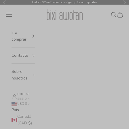
Ir al contenido
Unlock 10% off when you sign up for our updates
Anterior
Sig
bixi awotan
Menú
Buscar
Cesta
Ir a
comprar
Contacto
Sobre
nosotros
INICIAR
SESIÓN
USD $
País
Canadá
(CAD $)