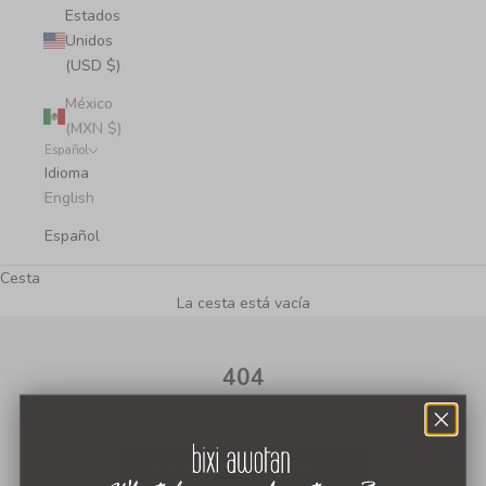
Estados
Unidos
(USD $)
México
(MXN $)
Español
Idioma
English
Español
Cesta
La cesta está vacía
404
No hemos encontrado la página que buscabas. Usa la
navegación o el botón de abajo para volver a nuestro sitio web.
SEGUIR COMPRANDO