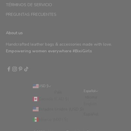
TÉRMINOS DE SERVICIO
PREGUNTAS FRECUENTES
About us
Handcrafted leather bags & accessories made with love.
Empowering women everywhere #BixiGirls
USD $
Español
País
Idioma
Canadá (CAD $)
English
Estados Unidos (USD $)
Español
México (MXN $)